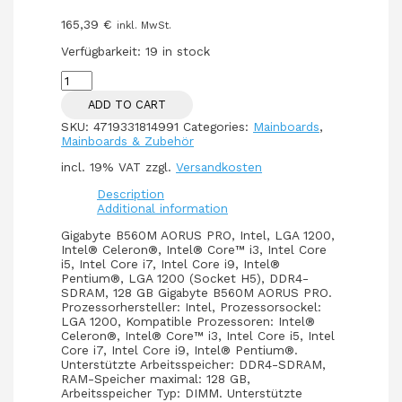
165,39
€
inkl. MwSt.
Verfügbarkeit:
19 in stock
1200
Gigabyte
ADD TO CART
B560M
AORUS
SKU:
4719331814991
Categories:
Mainboards
,
PRO
Mainboards & Zubehör
quantity
incl. 19% VAT
zzgl.
Versandkosten
Description
Additional information
Gigabyte B560M AORUS PRO, Intel, LGA 1200,
Intel® Celeron®, Intel® Core™ i3, Intel Core
i5, Intel Core i7, Intel Core i9, Intel®
Pentium®, LGA 1200 (Socket H5), DDR4-
SDRAM, 128 GB Gigabyte B560M AORUS PRO.
Prozessorhersteller: Intel, Prozessorsockel:
LGA 1200, Kompatible Prozessoren: Intel®
Celeron®, Intel® Core™ i3, Intel Core i5, Intel
Core i7, Intel Core i9, Intel® Pentium®.
Unterstützte Arbeitsspeicher: DDR4-SDRAM,
RAM-Speicher maximal: 128 GB,
Arbeitsspeicher Typ: DIMM. Unterstützte