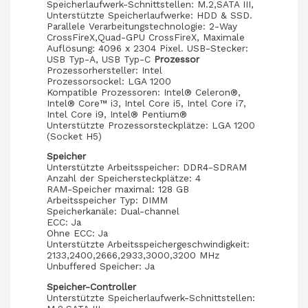
Speicherlaufwerk-Schnittstellen: M.2,SATA III,
Unterstützte Speicherlaufwerke: HDD & SSD.
Parallele Verarbeitungstechnologie: 2-Way
CrossFireX,Quad-GPU CrossFireX, Maximale
Auflösung: 4096 x 2304 Pixel. USB-Stecker:
USB Typ-A, USB Typ-C
Prozessor
Prozessorhersteller: Intel
Prozessorsockel: LGA 1200
Kompatible Prozessoren: Intel® Celeron®,
Intel® Core™ i3, Intel Core i5, Intel Core i7,
Intel Core i9, Intel® Pentium®
Unterstützte Prozessorsteckplätze: LGA 1200
(Socket H5)
Speicher
Unterstützte Arbeitsspeicher: DDR4-SDRAM
Anzahl der Speichersteckplätze: 4
RAM-Speicher maximal: 128 GB
Arbeitsspeicher Typ: DIMM
Speicherkanäle: Dual-channel
ECC: Ja
Ohne ECC: Ja
Unterstützte Arbeitsspeichergeschwindigkeit:
2133,2400,2666,2933,3000,3200 MHz
Unbuffered Speicher: Ja
Speicher-Controller
Unterstützte Speicherlaufwerk-Schnittstellen: