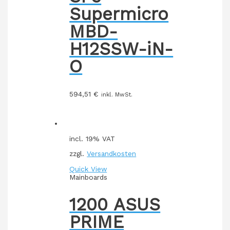
Supermicro
MBD-
H12SSW-iN-
O
594,51
€
inkl. MwSt.
incl. 19% VAT
zzgl.
Versandkosten
Quick View
Mainboards
1200 ASUS
PRIME