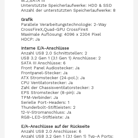
M.2,SATA III
Unterstützte Speicherlaufwerke: HDD & SSD
Anzahl der unterstützten Speicherlaufwerke: 8
Grafik
Parallele Verarbeitungstechnologie: 2-Way
CrossFireX,Quad-GPU CrossFireX
Maximale Auflösung: 4096 x 2304 Pixel
HDCP: Ja
Interne E/A-Anschlüsse
Anzahl USB 2.0 Schnittstellen: 2
USB 3.2 Gen 1 (3.1 Gen 1) Anschlüsse: 2
SATA III Anschlüsse: 6
Front Panel Audiostecker: Ja
Frontpanel-Stecker: Ja
ATX Stromstecker (24-pol.): Ja
CPU Ventilatorstecker: Ja
Zahl der Chassisventilatorstecker: 3
EPS Stromstecker (8-pin): Ja
TPM-Verbinder: Ja
Serielle Port-Headers: 1
Thunderbolt-Stiftleisten: 2
12-V-Stromanschluss: Ja
RGB-LED-Stiftleiste: Ja
E/A-Anschlüsse auf der Rückseite
Anzahl USB 2.0 Anschlüsse: 6
Anzahl USB 3.2 Gen 1 (3.1 Gen 1) Typ-A Ports: