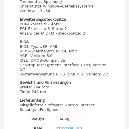
Temperatur, Spannung
Unterstützt Windows-Betriebssysteme:
Windows 10 x64
Erweiterungssteckplätze
PCI-Express x1-Slots: 1
PCI-Express x16-Slots: 2
Anzahl der M.2 (M)-Steckplätze: 2
BIOS
BIOS-Typ: UEFI AMI
BIOS-Speichergröße: 256 Mbit
ACPI-Version: 5.0
Clear CMOS-Jumper: Ja
Desktop Management Interface (DMI) Version:
2.7
Systemverwaltung BIOS (SMBIOS) Version: 2.7
Gewicht und Abmessungen
Breite: 244 mm
Tiefe: 244 mm
Lieferumfang
Mitgelieferte Software: Norton Internet
Security, cFosSpeed
Weight
1.34 kg
EAN
4719331814991