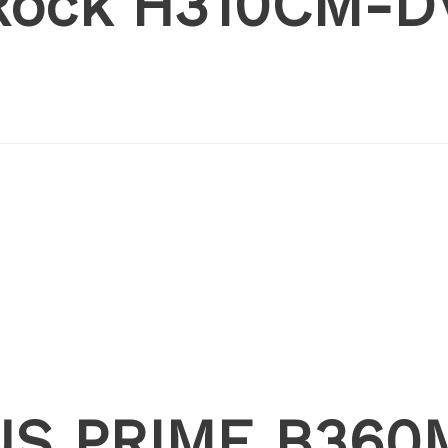
SRock H310CM-
SUS PRIME B36