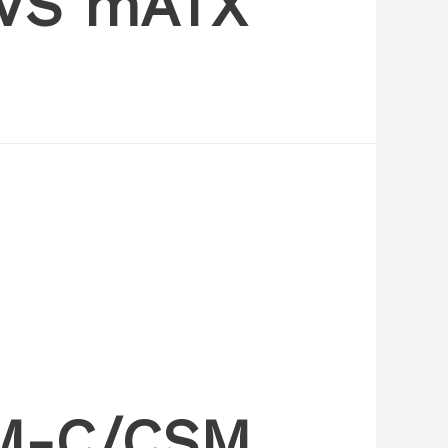
DVS mATX
0M-C/CSM