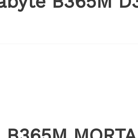
gabyte B365M 
SI B365M MORT