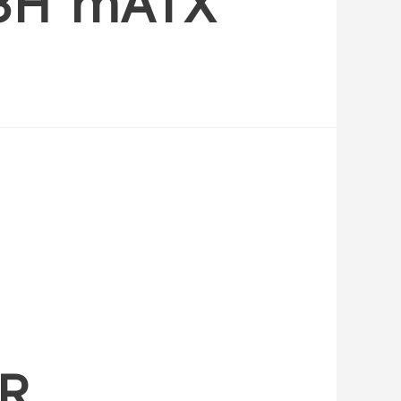
D3H mATX
AR