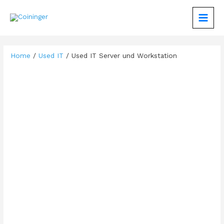
Zum
Inhalt
MAIN
springen
MEN
Home
/
Used IT
/ Used IT Server und Workstation