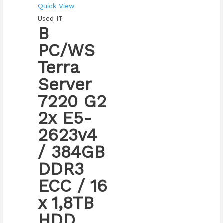
Quick View
Used IT
B
PC/WS
Terra
Server
7220 G2
2x E5-
2623v4
/ 384GB
DDR3
ECC / 16
x 1,8TB
HDD