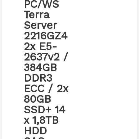
PC/WS
Terra
Server
2216GZ4
2x E5-
2637v2 /
384GB
DDR3
ECC / 2x
80GB
SSD+ 14
x 1,8TB
HDD