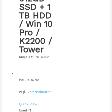
SSD + 1
TB HDD
/ Win 10
Pro /
K2200 /
Tower
669,01
€
inkl. MwSt.
incl. 19% VAT
zzgl.
Versandkosten
Quick View
Used IT