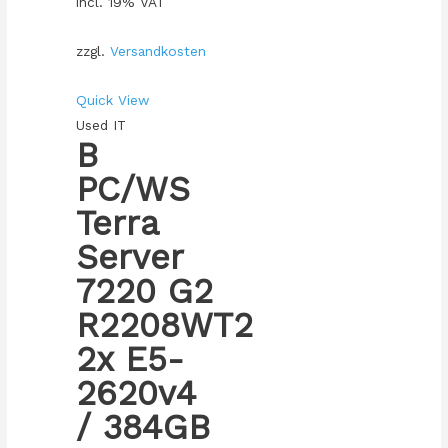
incl. 19% VAT
zzgl.
Versandkosten
Quick View
Used IT
B
PC/WS
Terra
Server
7220 G2
R2208WT2
2x E5-
2620v4
/ 384GB