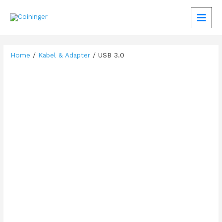
Zum
Inhalt
MAIN
springen
MEN
Home
/
Kabel & Adapter
/ USB 3.0