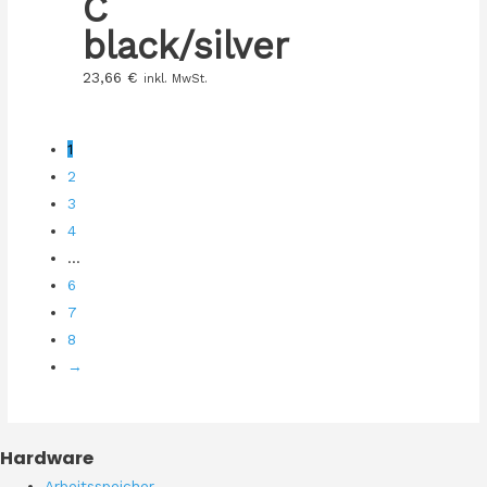
C
black/silver
23,66
€
inkl. MwSt.
1
2
3
4
…
6
7
8
→
Hardware
Arbeitsspeicher