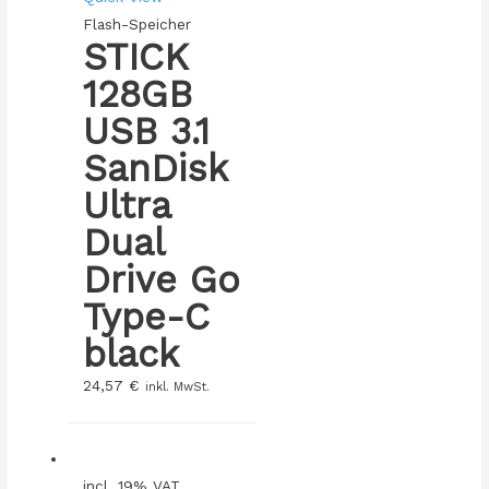
Flash-Speicher
STICK
128GB
USB 3.1
SanDisk
Ultra
Dual
Drive Go
Type-C
black
24,57
€
inkl. MwSt.
incl. 19% VAT