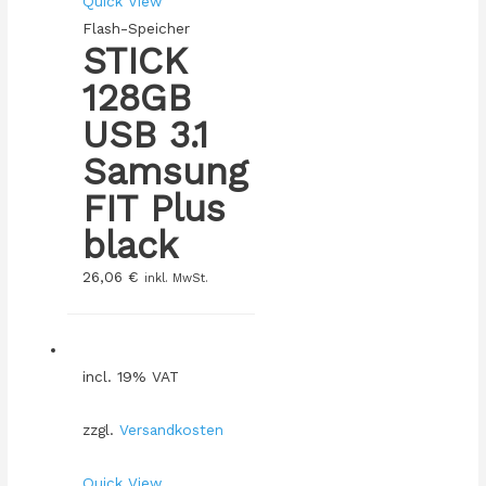
Quick View
Flash-Speicher
STICK
128GB
USB 3.1
Samsung
FIT Plus
black
26,06
€
inkl. MwSt.
incl. 19% VAT
zzgl.
Versandkosten
Quick View