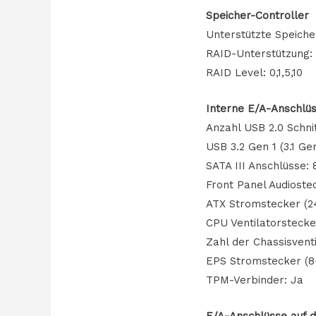
Speicher-Controller
Unterstützte Speicher
RAID-Unterstützung:
RAID Level: 0,1,5,10
Interne E/A-Anschlü
Anzahl USB 2.0 Schnit
USB 3.2 Gen 1 (3.1 Ge
SATA III Anschlüsse: 
Front Panel Audioste
ATX Stromstecker (24
CPU Ventilatorstecke
Zahl der Chassisventi
EPS Stromstecker (8-
TPM-Verbinder: Ja
E/A-Anschlüsse auf d