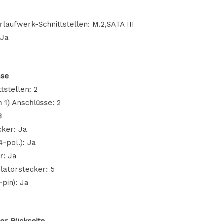
laufwerk-Schnittstellen: M.2,SATA III
 Ja
sse
tstellen: 2
n 1) Anschlüsse: 2
8
cker: Ja
-pol.): Ja
r: Ja
latorstecker: 5
pin): Ja
er Rückseite