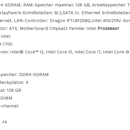
R4-SDRAM, RAM-Speicher maximal: 128 GB, Arbeitsspeicher 
laufwerk-Schnittstellen: M.2,SATA III. Ethernet Schnittstellen
hernet, LAN-Controller: Dragon RTL8125BG,Intel WGI219V. Ko
or: ATX, Motherboard Chipsatz Familie: Intel
Prozessor
Intel
A 1700
n: Intel® Core™ i3, Intel Core i5, Intel Core i7, Intel Core i9
sspeicher: DDR4-SDRAM
teckplätze: 4
l: 128 GB
: DIMM
l-channel
: Ja