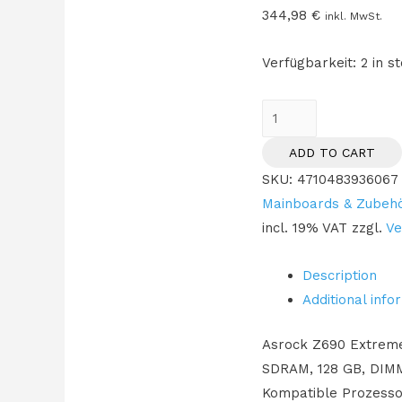
344,98
€
inkl. MwSt.
Verfügbarkeit:
2 in s
1700
ASRock
ADD TO CART
Z690
SKU:
4710483936067
EXTREME
Mainboards & Zubeh
DDR4
incl. 19% VAT
zzgl.
Ve
quantity
Description
Additional info
Asrock Z690 Extreme, 
SDRAM, 128 GB, DIMM 
Kompatible Prozessore