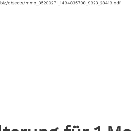
cat.biz/objects/mmo_35200271_1494835708_9923_28419.pdf