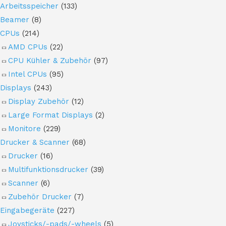
Arbeitsspeicher
(133)
Beamer
(8)
CPUs
(214)
AMD CPUs
(22)
CPU Kühler & Zubehör
(97)
Intel CPUs
(95)
Displays
(243)
Display Zubehör
(12)
Large Format Displays
(2)
Monitore
(229)
Drucker & Scanner
(68)
Drucker
(16)
Multifunktionsdrucker
(39)
Scanner
(6)
Zubehör Drucker
(7)
Eingabegeräte
(227)
Joysticks/-pads/-wheels
(5)