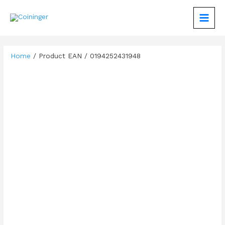
Zum
Inhalt
MAIN
springen
MEN
Home
/ Product EAN / 0194252431948