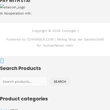
PAY WITH STAI
In Kooperation mit:
Copyright © 2026 Coininger |
Powered by COININGER.COM | Mining Shop der Gesellschaft
für Testverfahren mbH
Search Products
Search
SEARCH
for:
Product categories