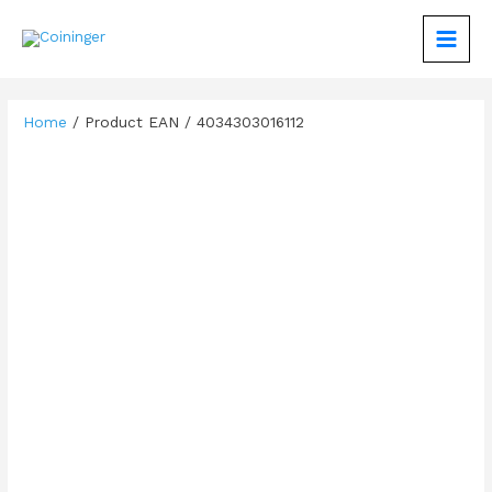
Zum
Inhalt
MAIN
springen
MEN
Home
/ Product EAN / 4034303016112