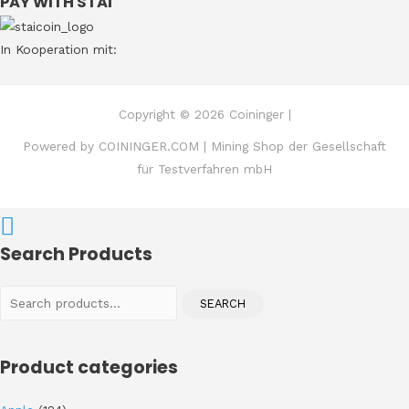
PAY WITH STAI
In Kooperation mit:
Copyright © 2026 Coininger |
Powered by COININGER.COM | Mining Shop der Gesellschaft
für Testverfahren mbH
Search Products
Search
SEARCH
for:
Product categories