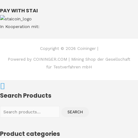
PAY WITH STAI
In Kooperation mit:
Copyright © 2026 Coininger |
Powered by COININGER.COM | Mining Shop der Gesellschaft
für Testverfahren mbH
Search Products
Search
SEARCH
for:
Product categories