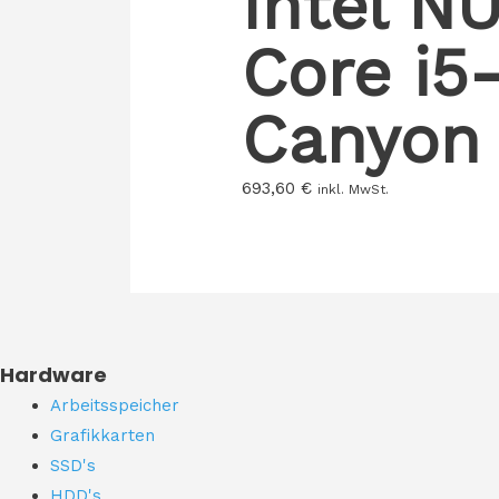
Intel N
Core i5
Canyon 
693,60
€
inkl. MwSt.
Hardware
Arbeitsspeicher
Grafikkarten
SSD's
HDD's