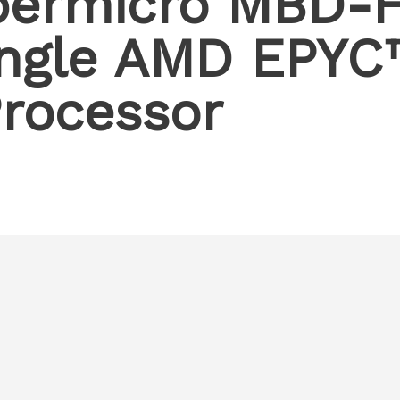
ermicro MBD-H
ingle AMD EPYC
Processor