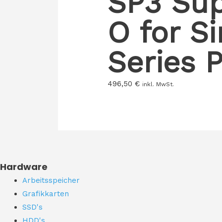
SP3 Sup
O for S
Series 
496,50
€
inkl. MwSt.
Hardware
Arbeitsspeicher
Grafikkarten
SSD's
HDD's