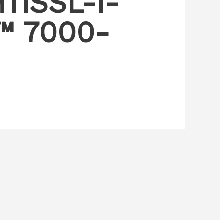
11SSL-I-
™ 7000-