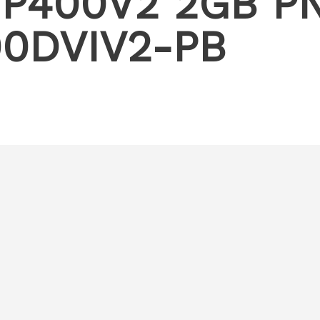
 P400V2 2GB P
0DVIV2-PB